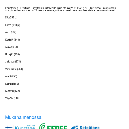
Perinteinen Eliittifinaali käydään Kuortaneella sunnuntaina 25.11 klo 17-20. Eliittifinaaliin kutsutaan
sisupisteiden perusteella 12 parasta seuraa ja tänä vuonna kisaamaan haastetaan seuraavat seurat
SSU (757 p.)
LapVi (398 p.)
ÄhtU (379)
KauhWi (343)
AlavU (313)
IlmajKi (300)
JalasJa (274)
VähänkVie (254)
AlajA (250)
LaihLu (180)
KuortKu (122)
TöysVe (118)
Mukana menossa