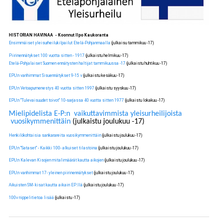
HISTORIAN HAVINAA - Koonnut Ilpo Kaukoranta
Ensimmäiset yleisurheilukilpailut Etelä-Pohjanmaalla
(julkaisu tammikuu -17)
Piirinennätykset 100 vuotta sitten - 1917
(julkaistu helmikuu -17)
Etelä-Pohjalaiset Suomen ennätysten haltijat tammikuussa -17
(julkaistu huhtikuu -17)
EPU:n vanhimmat Sisuennätykset 9-15 v
(julkaistu kesäkuu -17)
EPU:n Vetoapumenestys 40 vuotta sitten 1997
(julkaistu syyskuu -17)
EPU:n "Tulevaisuudet toivot" 10-sarjassa 40 vuotta sitten 1977
(julkaistu lokakuu -17)
Mielipidelista E-P:n vaikuttavimmista yleisurheilijoista
vuosikymmenittäin
(julkaistu joulukuu -17)
Henkilökohtaisia sankarareita vuosikymmenittäin
(julkaistu joulukuu -17)
EPU:n "Sataset" - Kaikki 100- alkuiset tilastoina
(julkaistu joulukuu -17)
EPU:n Kalevan Kisojen mitalimäärät kautta aikojen
(julkaistu joulukuu -17)
EPU:n vanhimmat 17- yleinen piirinennätykset
(julkaistu joulukuu -17)
Aikuisten SM- kisat kautta aikain EP:llä
(julkaistu joulukuu -17)
100v nippelitietoa lisää
(julkaistu -17)