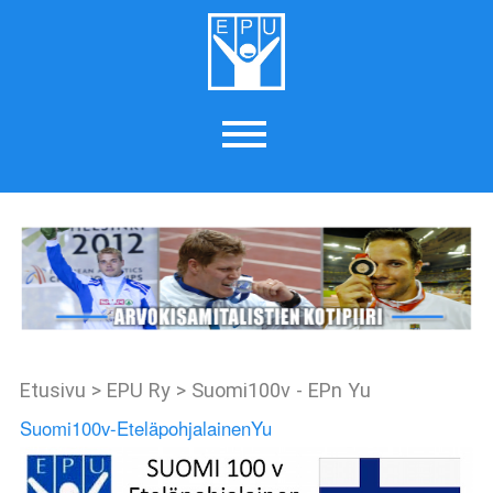
Etusivu
>
EPU Ry
>
Suomi100v - EPn Yu
Suomi100v-EteläpohjalainenYu