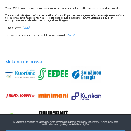
Vuoden 2017 ensimmäinen seuratiedote on valmis. Asiaa on paljon, mutta lukekaa ja tutustukaa huolella.
Tiedote sisältää ajankohtaista tietoa kilpailuista ja kilpailujen hausta, kunniakierroksesta ja koulutuksista.
Sieltä löytyy infoa myös keihään laji-illoista sekä sisuleirityksestä. HUOM! Seuraavan sisuleirin
urheilijavieraana nähdään keihäänheittäjä Jenni Kangas.
Tiedote löytyy
TÄÄLTÄ
.
Läntisen alueen kansalliset kilpailut löytyvät kootusti
TÄÄLTÄ
.
Mukana menossa
Käytämme evästeitä parantaaksemme käyttökokemustasi verkkosivustollamme. Selaamalla tätä
verkkosivustoa hyväksyt evästeiden käytön.