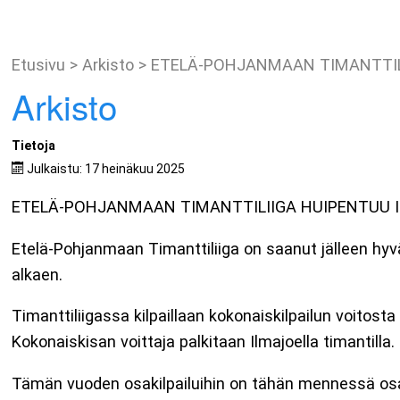
Etusivu
>
Arkisto
>
ETELÄ-POHJANMAAN TIMANTTILI
Arkisto
Tietoja
Julkaistu: 17 heinäkuu 2025
ETELÄ-POHJANMAAN TIMANTTILIIGA HUIPENTUU IL
Etelä-Pohjanmaan Timanttiliiga on saanut jälleen hyvän
alkaen.
Timanttiliigassa kilpaillaan kokonaiskilpailun voitost
Kokonaiskisan voittaja palkitaan Ilmajoella timantill
Tämän vuoden osakilpailuihin on tähän mennessä osalli