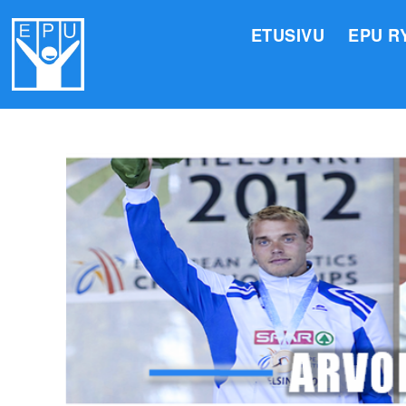
ETUSIVU
EPU R
HALLI
VALIO
JÄSEN
TOIMI
ARVOM
EPU:N
SUOMI
TOIMI
EPU:N
KIRJA