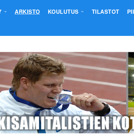
Y
ARKISTO
KOULUTUS
TILASTOT
PI
TUS
YLEISURHEILUN STARTTIKURS
KUNNAT JA TIIMIT
LASTEN VALMENTAJATUTKINT
SEURAT
TUOMARIKOULUTUS
NTASUUNNITELMA
LÄHETTÄJÄKOULUTUS
ERKKIEN ANOMINEN
VALMENTAJAKOULUTUS
 SÄÄNNÖT
PIIRILEIRITYS
100V - EPN YU
NTAKERTOMUKSET
 PÖYTÄSTANDAARIN SAANEET
UTUMINEN