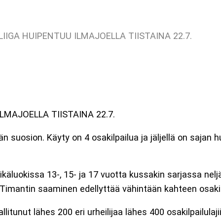
IGA HUIPENTUU ILMAJOELLA TIISTAINA 22.7.
MAJOELLA TIISTAINA 22.7.
 suosion. Käyty on 4 osakilpailua ja jäljellä on sajan hu
a ikäluokissa 13-, 15- ja 17 vuotta kussakin sarjassa nel
a. Timantin saaminen edellyttää vähintään kahteen osakil
tunut lähes 200 eri urheilijaa lähes 400 osakilpailulaj