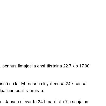
ipennus Ilmajoella ensi tiistaina 22.7 klo 17.00
jässä eri lajityhmässä eli yhteensä 24 kisassa.
pailuun osallistumista.
iin. Jaossa olevasta 24 timantista 7:n saaja on