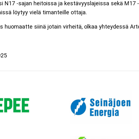
i N17 -sajan heitoissa ja kestävyyslajeissa sekä M17 -
issä löytyy vielä timanteille ottaja.
 Jos huomaatte siinä jotain virheitä, olkaa yhteydessä 
025