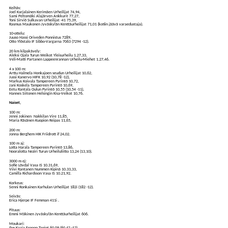
Keihäs:
Joel Karjalainen Kerimäen Urheilijat 74,94,
Sami Peltomäki Alajärven Ankkurit 77,27,
Toni Sirviö Sulkavan Urheilijat -41 75,39,
Rasmus Maukonen Jyväskylän Kenttäurheilijat 71,01 (kotiin jäävä varaedustaja).
10-ottelu:
Juuso Hassi Oriveden Ponnistus 7289,
Otto Ylöstalo IF Sibbo-Vargarna 7063 (7294 -12).
20 km kilpakävely:
Aleksi Ojala Turun Weikot Yleisurheilu 1.27,33,
Veli-Matti Partanen Lappeenrannan Urheilu-Miehet 1.27,46.
4 x 100 m:
Arttu Halmela Honkajoen seudun Urheilijat 10,62,
Jussi Kanervo HIFK 10,92 (10,78 -12),
Markus Koivula Tampereen Pyrintö 10,72,
Jani Koskela Tampereen Pyrintö 10,69,
Eetu Rantala Oulun Pyrintö 10,55 (10,54 -11),
Hannes Siitonen Helsingin Kisa-Veikot 10,76.
Naiset,
100 m:
Jenni Jokinen Nakkilan Vire 11,85,
Maria Räsänen Kuopion Reipas 11,65,
200 m:
Jonna Berghem HIK Friidrott if 24,02.
100 m aj:
Lotta Harala Tampereen Pyrintö 13,86,
Nooralotta Neziri Turun Urheiluliitto 13,24 (13,10).
3000 m ej:
Sofie Lövdal Vasa IS 10.31,69,
Viivi Rantanen Nummen Kipinä 10.33,33,
Camilla Richardsson Vasa IS 10.21,92.
Korkeus:
Senni Ronkainen Karhulan Urheilijat 182i (182 -12).
Seiväs:
Erica Hjerpe IF Femman 411i .
Pituus:
Emmi Mäkinen Jyväskylän Kenttäurheilijat 606.
Moukari:
Ilse Kaaja Espoon Tapiot 60,09 (60,42 -12),