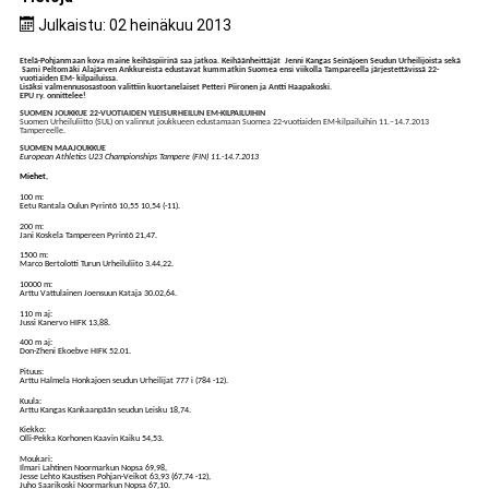
Julkaistu: 02 heinäkuu 2013
Etelä-Pohjanmaan kova maine keihäspiirinä saa jatkoa. Keihäänheittäjät Jenni Kangas
Seinäjoen Seudun Urheilijoista
sekä
Sami Peltomäki
Alajärven Ankkureista
edustavat kummatkin Suomea ensi viikolla Tampareella järjestettävissä 22-
vuotiaiden EM- kilpailuissa.
Lisäksi valmennusosastoon valittiin kuortanelaiset Petteri Piironen ja Antti Haapakoski.
EPU ry. onnittelee!
SUOMEN JOUKKUE 22-VUOTIAIDEN YLEISURHEILUN EM-KILPAILUIHIN
Suomen Urheiluliitto (SUL) on valinnut joukkueen edustamaan Suomea 22-vuotiaiden EM-kilpailuihin 11.–14.7.2013
Tampereelle.
SUOMEN MAAJOUKKUE
European Athletics U23 Championships Tampere (FIN) 11.-14.7.2013
Miehet
,
100 m:
Eetu Rantala Oulun Pyrintö 10,55 10,54 (-11).
200 m:
Jani Koskela Tampereen Pyrintö 21,47.
1500 m:
Marco Bertolotti Turun Urheiluliito 3.44,22.
10000 m:
Arttu Vattulainen Joensuun Kataja 30.02,64.
110 m aj:
Jussi Kanervo HIFK 13,88.
400 m aj:
Don-Zheni Ekoebve HIFK 52.01.
Pituus:
Arttu Halmela Honkajoen seudun Urheilijat 777 i (784 -12).
Kuula:
Arttu Kangas Kankaanpään seudun Leisku 18,74.
Kiekko:
Olli-Pekka Korhonen Kaavin Kaiku 54,53.
Moukari:
Ilmari Lahtinen Noormarkun Nopsa 69,98,
Jesse Lehto Kaustisen Pohjan-Veikot 63,93 (67,74 -12),
Juho Saarikoski Noormarkun Nopsa 67,10.