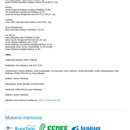
Jenni Penttilä Kaustisen Pohjan-Veikot 64,30 (65,74 -12).
Keihäs:
Jenni Kangas Seinäjoen Seudun Urheilijat 55,62,
Piia Pyykkinen Saarijärven Pullistus 53,77,
Sanni Utriainen Tampereen Pyrintö 57,27 (59,31 -12).
7-ottelu:
Tiina Säily Helsingin Kisa-Veikot 5115 (5315 -12).
20 km kilpakävely:
Elisa Neuvonen Kiteen Urheilijat 1.47,36.
4 x 100 m:
Jonna Berghem HIK Friidrott if 11,89,
Lotta Harala Tampereen Pyrintö (12,34 -12),
Jenni Jokinen Nakkilan Vire 11,85,
Emmi Mäkinen Jyväskylän Kenttäurheilijat 12,19,
Nooralotta Neziri Turun Urheiluliitto 11,90 (11,66),
Maria Räsänen Kuopion Reipas 11,65.
Johto,
Joukkueen johtaja: Mika Vakkuri.
Tiedottaja: Eero Rämö p. 040 539 2737.
Valmentajat: Tommy Ekblom, Antti Haapakoski, Tiia Hautala, Harri Huhtala, Marko Kivimäki, Jarkko Kumpulainen, Atte
Pettinen, Petteri Piironen ja Steve Rippon.
Lääkäri: Jonne Väisänen.
Lihashuolto: Anssi Liimatta ja Erkki Pudas.
Huoltajat: Milla Kelo ja Lassi Korhonen.
Lääkäri: Jonne Väisänen.
Kilpailun internetsivut osoitteessa
http://tampere2013.fi/
.
Mukana menossa