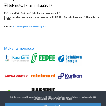
Julkaistu: 17 tammikuu 2017
Perinteinen Kari Häkkilän keihäskoulu alkaa Kuortaneella 1.2.
Keihäsharjoitukset pidetään aina keskiviikkoisin klo 18.30-20.30. Keihäskoulua on peräti 10 kertaa kevään
aikana.
Lisäinfo:
http://www.epury.fi/valmennus/laji-ilta
Mukana menossa
Käytämme evästeitä parantaaksemme käyttökokemustasi verkkosivustollamme. Selaamalla tätä
verkkosivustoa hyväksyt evästeiden käytön.