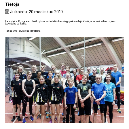
Tietoja
Julkaistu: 20 maaliskuu 2017
Lauantaina Kuortaneen urheiluopistolla vietetiin kestävyysjuoksun lajipäivää ja se keräsi hienon joukon
juoksijoita paikalle.
Tässä yhteiskuva osallistujista.