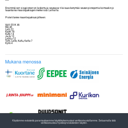
Ensimmäiset sisupisteet on laskettu ja seuraava tilaisuus kerryttää seuran pistepottia koittaakin jo
lauantaina maastojuoksujen merkeissä Laihialla.
Pistetilanne maantiejuoksun jälkeen:
VäVi 55IK 46
SSU 45
LaVi 22
KaWi 18
KuRy 14
JaJa 13
LaihLu 12
TeRi, LaVe, KuKu, KaKa 7
KyVo 4
Mukana menossa
Käytämme evästeitä parantaaksemme käyttökokemustasi verkkosivustollamme. Selaamalla tätä
verkkosivustoa hyväksyt evästeiden käytön.