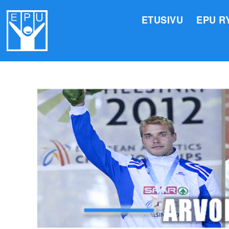
ETUSIVU
EPU R
HALLI
VALIO
JÄSEN
TOIMI
ARVOM
EPU:N
SUOMI
TOIMI
EPU:N
KIRJA