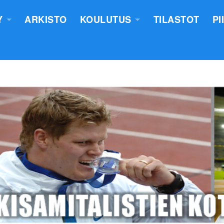
Y
ARKISTO
KOULUTUS
TILASTOT
PI
TUS
YLEISURHEILUN STARTTIKURS
KUNNAT JA TIIMIT
LASTEN VALMENTAJATUTKINT
SEURAT
TUOMARIKOULUTUS
NTASUUNNITELMA
LÄHETTÄJÄKOULUTUS
ERKKIEN ANOMINEN
VALMENTAJAKOULUTUS
 SÄÄNNÖT
PIIRILEIRITYS
100V - EPN YU
NTAKERTOMUKSET
 PÖYTÄSTANDAARIN SAANEET
UTUMINEN