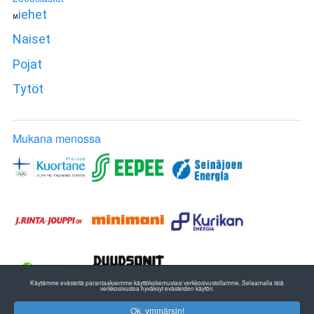
iehet
M
Naiset
Pojat
Tytöt
Mukana menossa
Käytämme evästeitä parantaaksemme käyttökokemustasi verkkosivustollamme. Selaamalla tätä
verkkosivustoa hyväksyt evästeiden käytön.
Ok, ymmärsin!