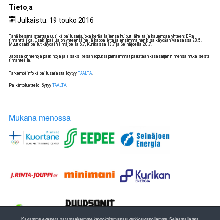
Tietoja
Julkaistu: 19 touko 2016
Tänä kesänä starttaa uusi kilpailusarja, joka kerää lajiensa huiput läheltä ja kauempaa yhteen: EP:n
timanttiliiga. Osakilpailuja on yhteensä neljä kappaletta ja ensimmäinen kisa käydään Vaasassa 28.5.
Muut osakilpailut käydään Ilmajoella 6.7, Kurikassa 18.7 ja Seinäjoella 20.7.
Jaossa on hienoja palkintoja ja lisäksi kesän lopuksi parhaimmat palkitaan kisasarjan nimensä mukaisesti
timanteilla.
Tarkempi info kilpailusarjasta löytyy
TÄÄLTÄ
.
Palkintoluettelo löytyy
TÄÄLTÄ
.
Mukana menossa
Käytämme evästeitä parantaaksemme käyttökokemustasi verkkosivustollamme. Selaamalla tätä