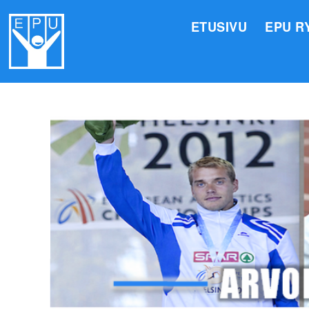
ETUSIVU
EPU R
HALLI
VALIO
JÄSEN
TOIMI
ARVOM
EPU:N
SUOMI
TOIMI
EPU:N
KIRJA