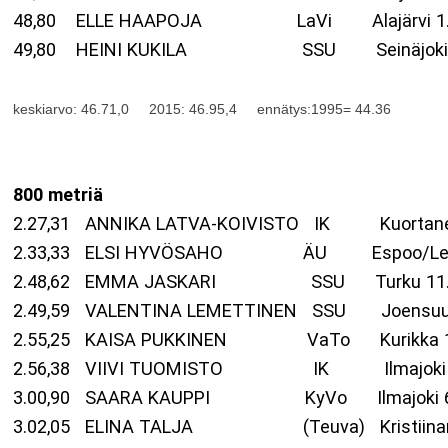
48,80 ELLE HAAPOJA LaVi Alajärvi 1.
49,80 HEINI KUKILA SSU Seinäjoki 24
keskiarvo: 46.71,0 2015: 46.95,4 ennätys:1995= 44.36
800 metriä
2.27,31 ANNIKA LATVA-KOIVISTO IK Kuor
2.33,33 ELSI HYVÖSAHO ÄU Espoo/L
2.48,62 EMMA JASKARI SSU Turk
2.49,59 VALENTINA LEMETTINEN SSU Joe
2.55,25 KAISA PUKKINEN VaTo Kurik
2.56,38 VIIVI TUOMISTO IK Ilmajo
3.00,90 SAARA KAUPPI KyVo Ilmajo
3.02,05 ELINA TALJA (Teuva) Kristiinankau