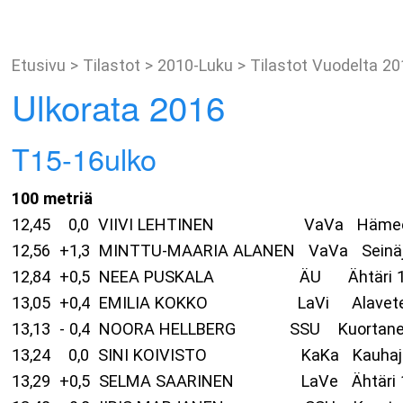
Etusivu
>
Tilastot
>
2010-Luku
>
Tilastot Vuodelta 2
Ulkorata 2016
T15-16ulko
100
metriä
12,45 0,0 VIIVI LEHTINEN VaVa Hämeenlin
12,56 +1,3 MINTTU-MAARIA ALANEN VaVa Seinä
12,84 +0,5 NEEA PUSKALA ÄU Ähtäri 
13,05 +0,4 EMILIA KOKKO LaVi Alavetel
13,13 - 0,4 NOORA HELLBERG SSU Kuortane
13,24 0,0 SINI KOIVISTO KaKa Kauhajok
13,29 +0,5 SELMA SAARINEN LaVe Ähtär