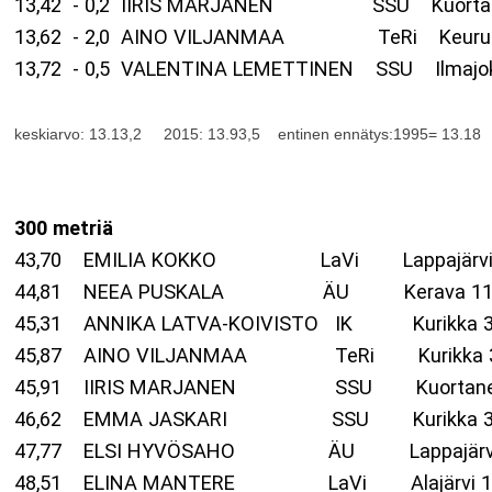
13,42 - 0,2 IIRIS MARJANEN SSU Kuortan
13,62 - 2,0 AINO VILJANMAA TeRi Keuru
13,72 - 0,5 VALENTINA LEMETTINEN SSU Ilma
keskiarvo: 13.13,2 2015: 13.93,5 entinen ennätys:1995= 13.18
300 metriä
43,70 EMILIA KOKKO LaVi Lappajärvi 3.
44,81 NEEA PUSKALA ÄU Kerava 11.
45,31 ANNIKA LATVA-KOIVISTO IK Kurikka 3
45,87 AINO VILJANMAA TeRi Kurikka 30
45,91 IIRIS MARJANEN SSU Kuortane 17
46,62 EMMA JASKARI SSU Kurikka 30.
47,77 ELSI HYVÖSAHO ÄU Lappajärvi 3.
48,51 ELINA MANTERE LaVi Alajärvi 1