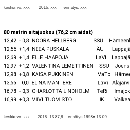
keskiarvo: xxx 2015: xxx ennätys: xxx
80 metrin aitajuoksu (76,2 cm aidat)
12,42 - 0,8 NOORA HELLBERG SSU Hämeenlinn
12,55 +1,4 NEEA PUSKALA ÄU Lappajärv
12,69 +1,4 ELLE HAAPOJA LaVi Lappajärv
12,97 +1,2 VALENTINA LEMETTINEN SSU Joen
12,98 +0,8 KAISA PUKKINEN VaTo Hämeenlin
13,66 0,0 ELINA MANTERE LaVi Alajärv
16,78 - 0,3 CHARLOTTA LINDHOLM TeRi Ilmaj
16,99 +0,3 VIIVI TUOMISTO IK Valkeako
keskiarvo: xxx 2015:
13.87,9
ennätys:1998= 13.09