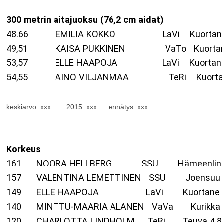
300 metrin aitajuoksu (76,2 cm aidat)
48.66 EMILIA KOKKO LaVi Kuortane 16
49,51 KAISA PUKKINEN VaTo Kuortane 1
53,57 ELLE HAAPOJA LaVi Kuortane 16
54,55 AINO VILJANMAA TeRi Kuortane 1
keskiarvo: xxx 2015: xxx ennätys: xxx
Korkeus
161 NOORA HELLBERG SSU Hämeenlinna 2
157 VALENTINA LEMETTINEN SSU Joensuu
149 ELLE HAAPOJA LaVi Kuortane 1
140 MINTTU-MAARIA ALANEN VaVa Kurikk
120 CHARLOTTA LINDHOLM TeRi Teuva