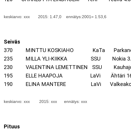
keskiarvo: xxx 2015: 1.47,0 ennätys:2001= 1.53,6
Seiväs
370 MINTTU KOSKIAHO KaTa Parkano 8
235 MILLA YLI-KIIKKA SSU Nokia
230 VALENTINA LEMETTINEN SSU Kauhajoki 
195 ELLE HAAPOJA LaVi Ähtäri 16
190 ELINA MANTERE LaVi Valkeakoski 
keskiarvo: xxx 2015: xxx ennätys: xxx
Pituus