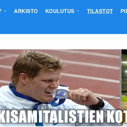
Y
ARKISTO
KOULUTUS
TILASTOT
PI
TUS
YLEISURHEILUN STARTTIKURS
KUNNAT JA TIIMIT
LASTEN VALMENTAJATUTKINT
SEURAT
TUOMARIKOULUTUS
NTASUUNNITELMA
LÄHETTÄJÄKOULUTUS
ERKKIEN ANOMINEN
VALMENTAJAKOULUTUS
 SÄÄNNÖT
PIIRILEIRITYS
100V - EPN YU
NTAKERTOMUKSET
 PÖYTÄSTANDAARIN SAANEET
UTUMINEN